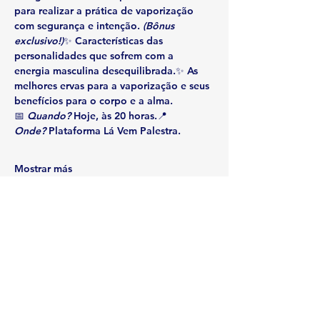
para realizar a prática de vaporização 
com segurança e intenção. 
(Bônus 
exclusivo!)
✨ Características das 
personalidades que sofrem com a 
energia masculina desequilibrada.✨ As 
melhores ervas para a vaporização e seus 
benefícios para o corpo e a alma.
📅 
Quando?
 Hoje, às 20 horas.📍    
Onde?
 Plataforma Lá Vem Palestra.
Mostrar más
Compartir este evento
Rua Emerson José Moreira, n°1710 Chácara Privamera,
Campinas /SP