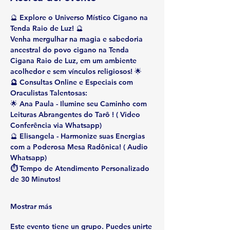
🔮 
Explore o Universo Místico Cigano na 
Tenda Raio de Luz!
 🔮
Venha mergulhar na magia e sabedoria 
ancestral do povo cigano na Tenda 
Cigana Raio de Luz, em um ambiente 
acolhedor e sem vínculos religiosos! 🌟
🔮 Consultas Online e Especiais com 
Oraculistas Talentosas:
🌟 
Ana Paula
 - Ilumine seu Caminho com 
Leituras Abrangentes do Tarô ! 
( Video 
Conferência via Whatsapp)
🔮 
Elisangela
 - Harmonize suas Energias 
com a Poderosa Mesa Radônica!
 ( Audio 
Whatsapp)
⏱ Tempo de Atendimento Personalizado 
de 30 Minutos!
Mostrar más
Este evento tiene un grupo. Puedes unirte