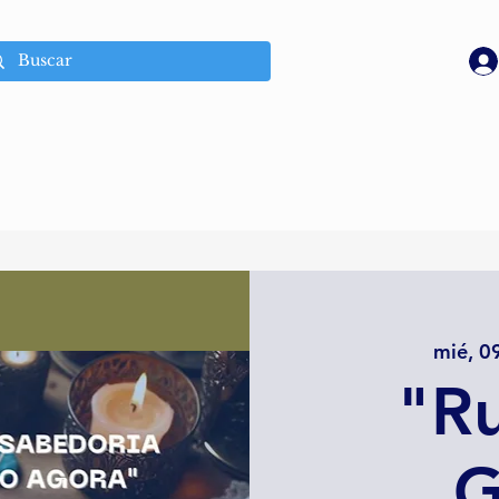
mié, 0
"R
G