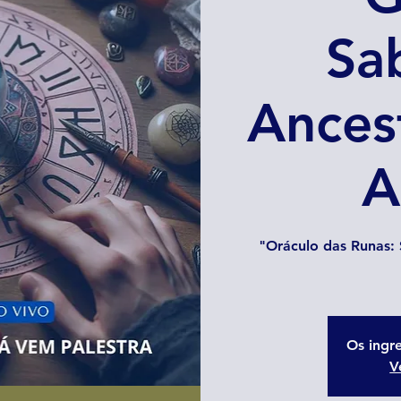
Sa
Ances
A
"Oráculo das Runas:
Os ingr
V