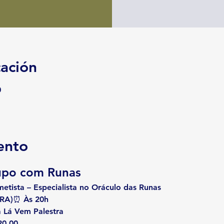
cación
0
ento
upo com Runas
tista – Especialista no Oráculo das Runas
RA)
⏰ 
Às 20h
 
Lá Vem Palestra
20,00