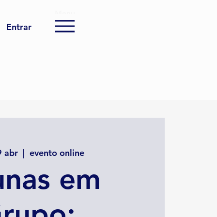
Menu
Entrar
9 abr
  |  
evento online
unas em
rupo: