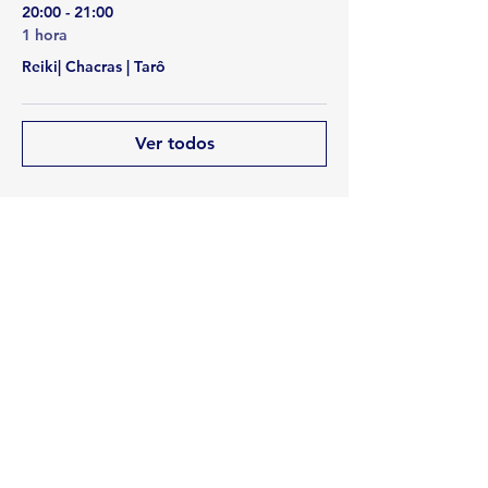
20:00 - 21:00
1 hora
Reiki| Chacras | Tarô
Ver todos
Compartir este evento
Rua Emerson José Moreira, n°1710 Chácara Privamera,
Campinas /SP
Políticas de entrega e Devolução
Políticas de Cancelamento e reembolso
Política de Privacidade
Serviços