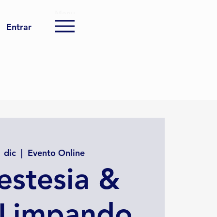
Menu
Entrar
 dic
  |  
Evento Online
estesia &
 Limpando