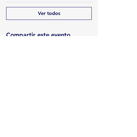
Ver todos
Compartir este evento
Rua Emerson José Moreira, n°1710 Chácara Privamera,
Campinas /SP
Políticas de entrega e Devolução
Políticas de Cancelamento e reembolso
Política de Privacidade
Serviços
SAC Whatsapp:
Formas de
pagamento: Cartão de