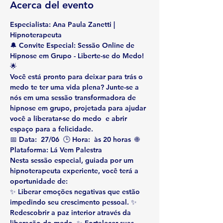
Acerca del evento
Especialista: Ana Paula Zanetti | 
Hipnoterapeuta
🔔 
Convite Especial: Sessão Online de 
Hipnose em Grupo - Liberte-se do Medo!
🌟
Você está pronto para deixar para trás o 
medo te ter uma vida plena? Junte-se a 
nós em uma sessão transformadora de 
hipnose em grupo, projetada para ajudar 
você a liberatar-se do medo  e abrir 
espaço para a felicidade.
📅 
Data:
  27/06  🕒 
Hora:
  às 20 horas  🌐 
Plataforma:
 Lá Vem Palestra
Nesta sessão especial, guiada por um 
hipnoterapeuta experiente, você terá a 
oportunidade de:
✨ 
Liberar emoções negativas
 que estão 
impedindo seu crescimento pessoal. ✨ 
Redescobrir a paz interior
 através da 