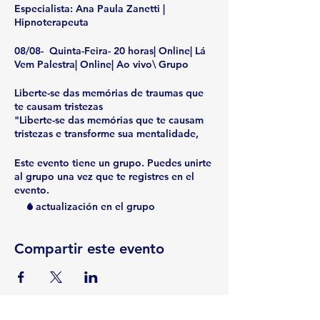
Especialista: Ana Paula Zanetti |
Hipnoterapeuta
08/08- Quinta-Feira- 20 horas| Online| Lá
Vem Palestra| Online| Ao vivo\ Grupo
Liberte-se das memórias de traumas que
te causam tristezas
"Liberte-se das memórias que te causam
tristezas e transforme sua mentalidade,
pois dentro de você reside o poder de
reescrever sua história e conquiste sua
Este evento tiene un grupo. Puedes unirte
felicidade através de uma sessão em
al grupo una vez que te registres en el
grupo e online ao vivo.
evento.
1 actualización en el grupo
15/08- Quinta-Feira-20 horas| Online| Lá
vem Palestra| Online| Ao vivo | Grupo
Compartir este evento
Liberte-se de memórias de tristezas de
seus ancestrais
" Todos nós carregamos memórias de
nossos ancestrais em nosso DNA em cada