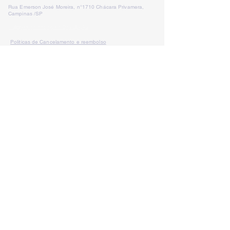
Rua Emerson José Moreira, n°1710 Chácara Privamera,
Campinas /SP
Políticas de entrega e Devolução
Políticas de Cancelamento e reembolso
Política de Privacidade
Serviços
SAC Whatsapp:
Formas de
pagamento: Cartão de
crédito, boleto
bancário e pix
LÁ VEM PALESTRA
lavempalestra@gmail.com
CNPJ:
19.410.925
/0001-39