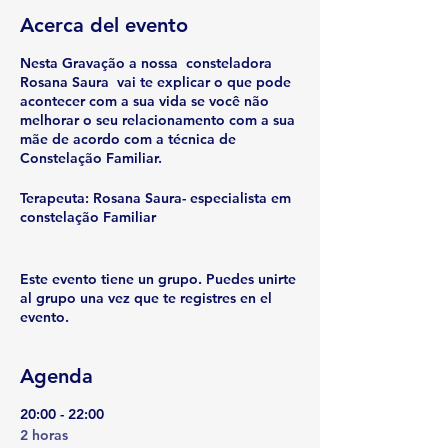
Acerca del evento
Nesta Gravação a nossa consteladora
Rosana Saura vai te explicar o que pode
acontecer com a sua vida se você não
melhorar o seu relacionamento com a sua
mãe de acordo com a técnica de
Constelação Familiar.
Terapeuta: Rosana Saura- especialista em
constelação Familiar
Conteúdo; Fazer as pazes com sua mãe é
Fazer as pazes com a vida
Este evento tiene un grupo. Puedes unirte
al grupo una vez que te registres en el
evento.
Que tipo de relação tem com a
mãe,
Agenda
Quais tipos de inteligência,
20:00 - 22:00
Como se forma o conciente e
2 horas
inconciente,