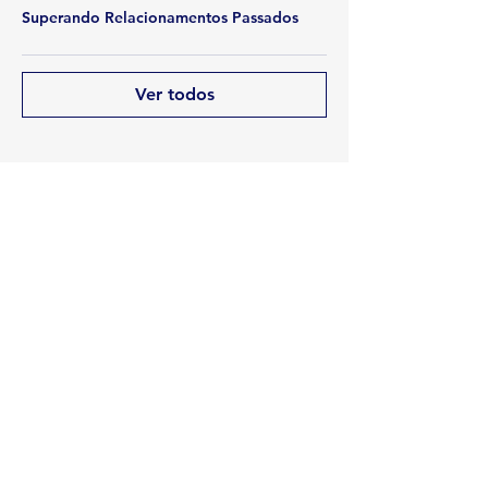
Superando Relacionamentos Passados
O "eu", o sentir, pensar e agir,
Como fazer as pazes com a mãe.
Ver todos
Técnica: Constelação Familiar
Compartir este evento
Rua Emerson José Moreira, n°1710 Chácara Privamera,
Campinas /SP
Políticas de entrega e Devolução
Políticas de Cancelamento e reembolso
Política de Privacidade
Serviços
SAC Whatsapp: