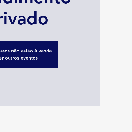
rivado
essos não estão à venda
er outros eventos