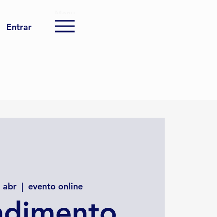
Menu
Entrar
8 abr
  |  
evento online
ndimento