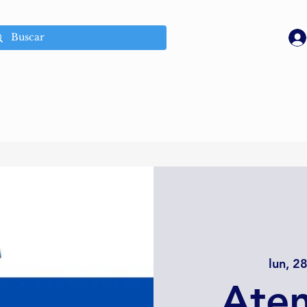
lun, 2
Ate