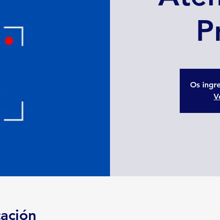
P
Os ingr
V
cación