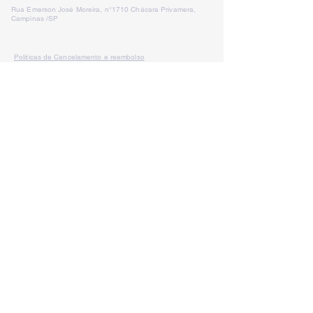
Rua Emerson José Moreira, n°1710 Chácara Privamera,
Campinas /SP
Políticas de entrega e Devolução
Políticas de Cancelamento e reembolso
Política de Privacidade
Serviços
SAC Whatsapp:
Formas de
pagamento: Cartão de
crédito, boleto
bancário e pix
LÁ VEM PALESTRA
lavempalestra@gmail.com
CNPJ:
19.410.925
/0001-39