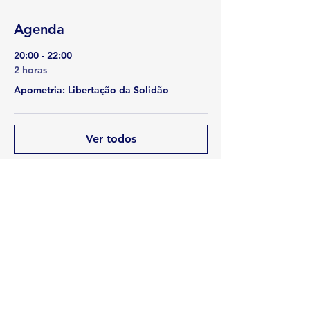
Agenda
20:00 - 22:00
2 horas
Apometria: Libertação da Solidão
Ver todos
Compartir este evento
Rua Emerson José Moreira, n°1710 Chácara Privamera,
Campinas /SP
Políticas de entrega e Devolução