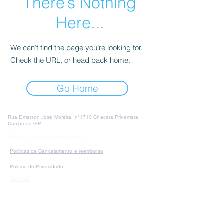
There’s Nothing
Here...
We can’t find the page you’re looking for.
Check the URL, or head back home.
Go Home
Rua Emerson José Moreira, n°1710 Chácara Privamera,
Campinas /SP
Políticas de entrega e Devolução
Políticas de Cancelamento e reembolso
Política de Privacidade
Serviços
SAC Whatsapp:
Formas de
pagamento: Cartão de