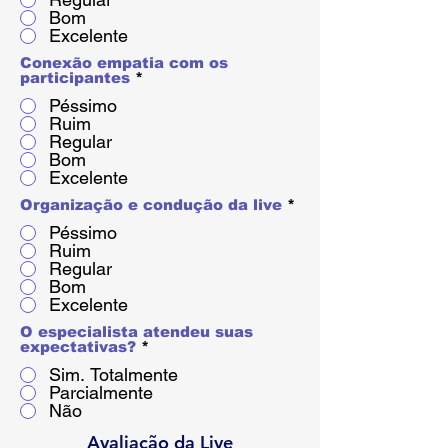
Bom
Excelente
Conexão empatia com os
participantes
*
Péssimo
Ruim
Regular
Bom
Excelente
Organização e condução da live
*
Péssimo
Ruim
Regular
Bom
Excelente
O especialista atendeu suas
expectativas?
*
Sim. Totalmente
Parcialmente
Não
Avaliação da Live