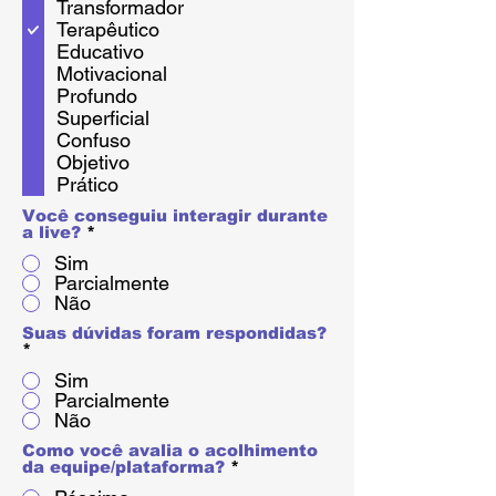
i
Transformador
g
Terapêutico
a
Educativo
t
o
Motivacional
r
Profundo
i
Superficial
o
Confuso
Objetivo
Prático
Você conseguiu interagir durante
a live?
*
Sim
Parcialmente
Não
Suas dúvidas foram respondidas?
*
Sim
Parcialmente
Não
Como você avalia o acolhimento
da equipe/plataforma?
*