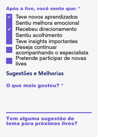
O
Após a live, você sente que:
*
b
Teve novos aprendizados
l
i
Sentiu melhora emocional
g
Recebeu direcionamento
a
Sentiu acolhimento
t
o
Teve insights importantes
r
Deseja continuar
i
acompanhando o especialista
o
Pretende participar de novas
lives
Sugestões e Melhorias
O que mais gostou?
Tem alguma sugestão de
tema para próximas lives?