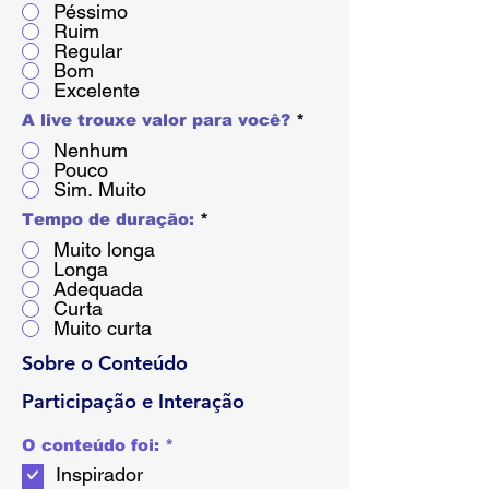
Péssimo
Ruim
Regular
Bom
Excelente
A live trouxe valor para você?
*
Nenhum
Pouco
Sim. Muito
Tempo de duração:
*
Muito longa
Longa
Adequada
Curta
Muito curta
Sobre o Conteúdo
Participação e Interação
O
O conteúdo foi:
*
b
Inspirador
l