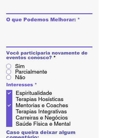
O que Podemos Melhorar:
Você participaria novamente de
eventos conosco?
*
Sim
Parcialmente
Não
O
Interesses
*
b
Espiritualidade
l
i
Terapias Hosísticas
g
Mentorias e Coaches
a
Terapias Integrativas
t
o
Carreiras e Negócios
r
Saúde Física e Mental
i
o
Caso queira deixar algum
comentário: