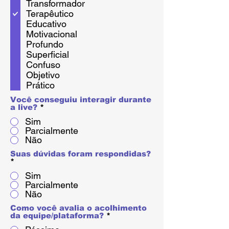
i
Transformador
g
Terapêutico
a
Educativo
t
o
Motivacional
r
Profundo
i
Superficial
o
Confuso
Objetivo
Prático
Você conseguiu interagir durante
a live?
*
Sim
Parcialmente
Não
Suas dúvidas foram respondidas?
*
Sim
Parcialmente
Não
Como você avalia o acolhimento
da equipe/plataforma?
*