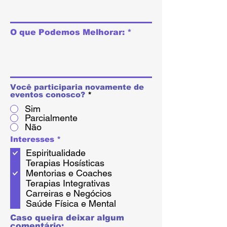
O que Podemos Melhorar:
Você participaria novamente de
eventos conosco?
*
Sim
Parcialmente
Não
O
Interesses
*
b
Espiritualidade
l
i
Terapias Hosísticas
g
Mentorias e Coaches
a
Terapias Integrativas
t
o
Carreiras e Negócios
r
Saúde Física e Mental
i
o
Caso queira deixar algum
comentário: