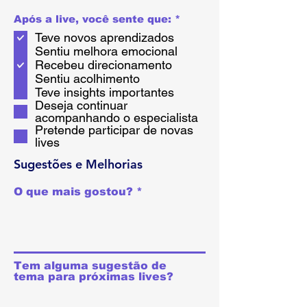
O
Após a live, você sente que:
*
b
Teve novos aprendizados
l
i
Sentiu melhora emocional
g
Recebeu direcionamento
a
Sentiu acolhimento
t
o
Teve insights importantes
r
Deseja continuar
i
acompanhando o especialista
o
Pretende participar de novas
lives
Sugestões e Melhorias
O que mais gostou?
Tem alguma sugestão de
tema para próximas lives?