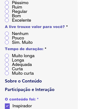
Péssimo
Ruim
Regular
Bom
Excelente
A live trouxe valor para você?
*
Nenhum
Pouco
Sim. Muito
Tempo de duração:
*
Muito longa
Longa
Adequada
Curta
Muito curta
Sobre o Conteúdo
Participação e Interação
O
O conteúdo foi:
*
b
Inspirador
l