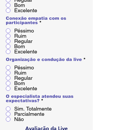
Bom
Excelente
Conexão empatia com os
participantes
*
Péssimo
Ruim
Regular
Bom
Excelente
Organização e condução da live
*
Péssimo
Ruim
Regular
Bom
Excelente
O especialista atendeu suas
expectativas?
*
Sim. Totalmente
Parcialmente
Não
Avaliação da Live