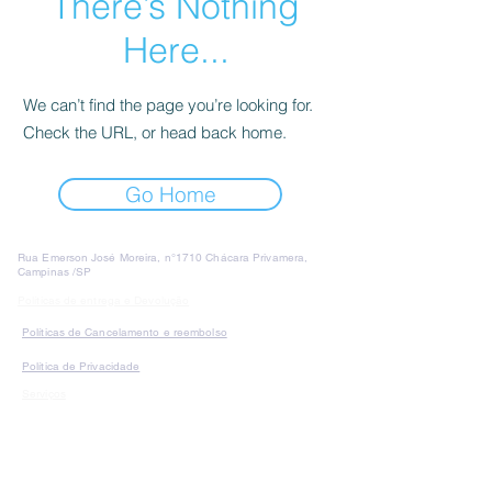
There’s Nothing
Here...
We can’t find the page you’re looking for.
Check the URL, or head back home.
Go Home
Rua Emerson José Moreira, n°1710 Chácara Privamera,
Campinas /SP
Políticas de entrega e Devolução
Políticas de Cancelamento e reembolso
Política de Privacidade
Serviços
SAC Whatsapp:
Formas de
pagamento: Cartão de