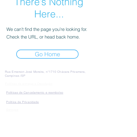
There’s Nothing
Here...
We can’t find the page you’re looking for.
Check the URL, or head back home.
Go Home
Rua Emerson José Moreira, n°1710 Chácara Privamera,
Campinas /SP
Políticas de entrega e Devolução
Políticas de Cancelamento e reembolso
Política de Privacidade
Serviços
SAC Whatsapp:
Formas de
pagamento: Cartão de