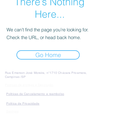
There’s Nothing
Here...
We can’t find the page you’re looking for.
Check the URL, or head back home.
Go Home
Rua Emerson José Moreira, n°1710 Chácara Privamera,
Campinas /SP
Políticas de entrega e Devolução
Políticas de Cancelamento e reembolso
Política de Privacidade
Serviços
SAC Whatsapp:
Formas de
pagamento: Cartão de