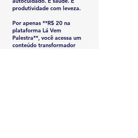
autocuidado. É saúde. É
produtividade com leveza.
Por apenas **R$ 20 na
plataforma Lá Vem
Palestra**, você acessa um
conteúdo transformador
que pode mudar suas noites
— e seus dias.
Invista no seu descanso.
Permita-se viver o milagre
que só o sono verdadeiro
pode proporcionar.