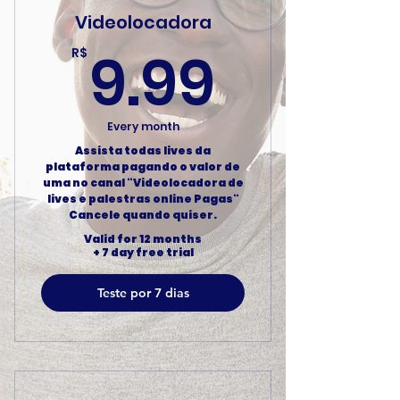
Videolocadora
9.99R
9.99
R$
Every month
Assista todas lives da
plataforma pagando o valor de
uma no canal "Videolocadora de
lives e palestras online Pagas"
Cancele quando quiser.
Valid for 12 months
+ 7 day free trial
Teste por 7 dias