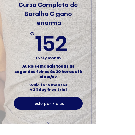
Curso Completo de
Baralho Cigano
lenorma
152R$
152
R$
Every month
Aulas semanais todas as
segundas feiras ás 20 horas até
dia 31/07
Valid for 5 months
+ 24 day free trial
Teste por 7 dias
Aulas de leituras de cartas