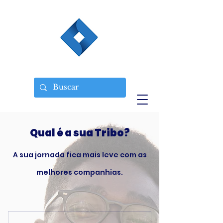
Qual é a sua Tribo?
A sua jornada fica mais leve com as
melhores companhias.