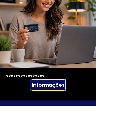
xxxxxxxxxxxxxxxx
Informações
Rua Emerson José Moreira, n°1710 Chácara Privamera,
Campinas /SP
Políticas de entrega e Devolução