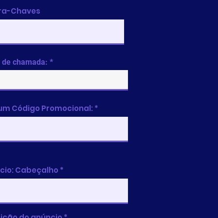
ra-Chaves
 de chamada:
 um Código Promocional:
cio: Cabeçalho
ição do anúncio