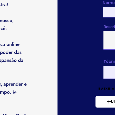
Nome 
tra!
onosco,
Descr
cê:
ca online
 poder das
expansão da
Técni
, aprender e
Baixe a
empo. 💫
l
U