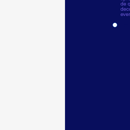
de q
deco
even
Em 