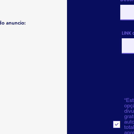
o anuncio:
LINK 
“Est
opçã
div
grat
aut
tota
apr