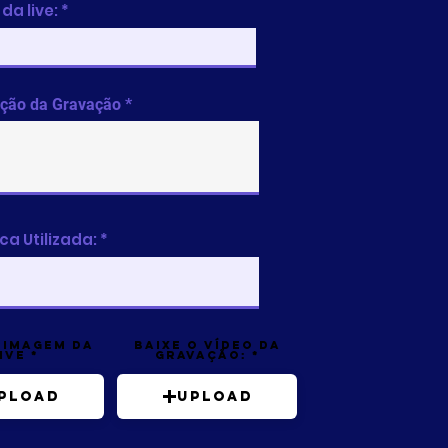
da live:
ição da Gravação
ca Utilizada:
 imagem da
Baixe o vídeo da
ive
gravação:
pload
Upload