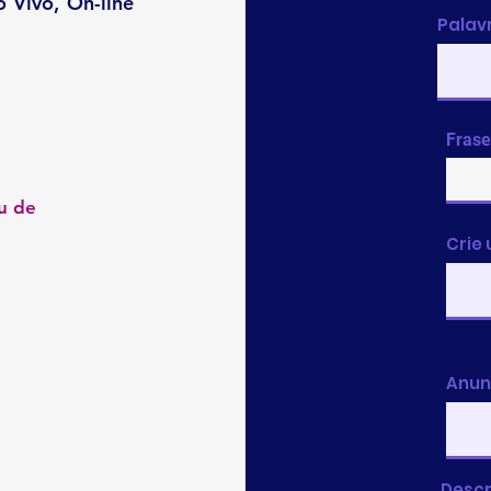
 Vivo, On-line
Palav
Frase
u de
Crie
Anun
Descr