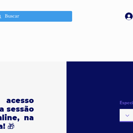
 acesso
Especi
a sessão
line, na
! 🎁