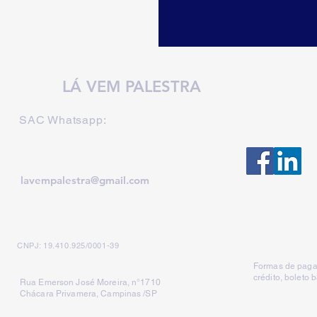
LÁ VEM PALESTRA
SAC Whatsapp:
lavempalestra@gmail.com
CNPJ: 19.410.925/0001-39
Formas de paga
crédito, boleto 
Rua Emerson José Moreira, n°1710
Chácara Privamera, Campinas /SP