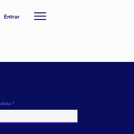
Menu
Entrar
Preencha as
informações
alista