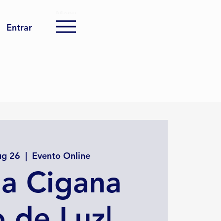
Menu
Entrar
ug 26
  |  
Evento Online
a Cigana
o de Luz|