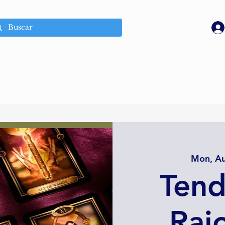
Mon, A
Tend
Rai