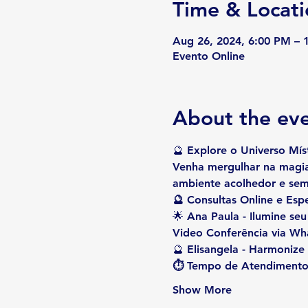
Time & Locati
Aug 26, 2024, 6:00 PM – 
Evento Online
About the ev
🔮 
Explore o Universo Mís
Venha mergulhar na magia
ambiente acolhedor e sem 
🔮 Consultas Online e Espe
🌟 
Ana Paula
 - Ilumine se
Video Conferência via Wh
🔮 
Elisangela
 - Harmonize
⏱ Tempo de Atendimento 
Show More