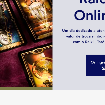
Onli
Um dia dedicado a atend
valor de troca simból
com o Reiki , Tar
Os ingr
V