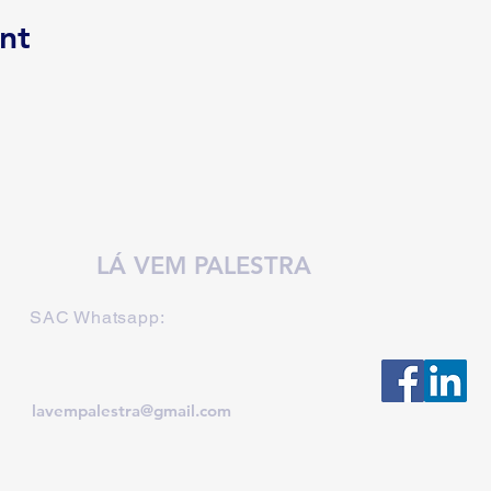
nt
LÁ VEM PALESTRA
SAC Whatsapp:
lavempalestra@gmail.com