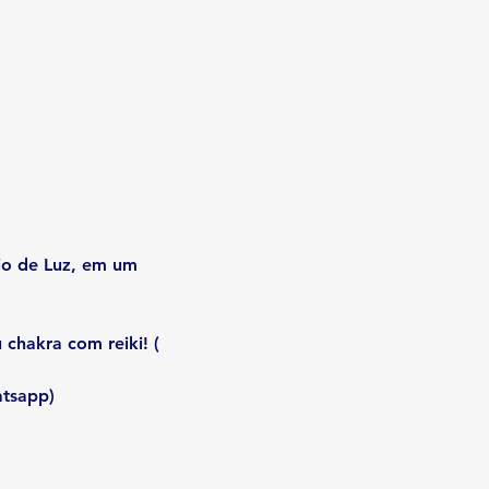
io de Luz, em um 
 chakra com reiki! 
( 
atsapp)