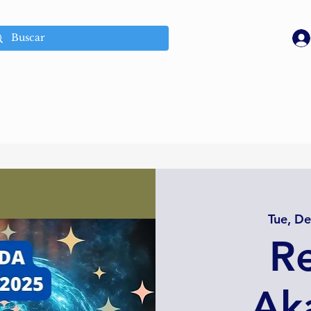
Tue, D
Re
Aká