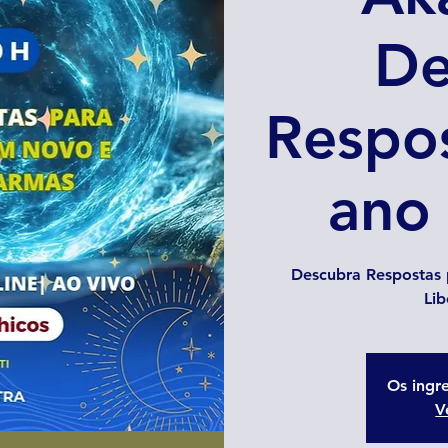
De
Respos
ano
Descubra Respostas 
Lib
Os ingr
V