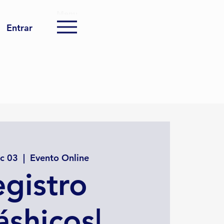
Menu
Entrar
ec 03
  |  
Evento Online
gistro
shicos|