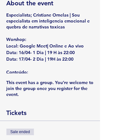
About the event
Especialista; Cristiane Ornelas | Sou
especialista em inteligencia emocional e
quebra de narrativas toxicas
Worshop:
Local:
Google Meet| Online e Ao vivo
Data:
16/04- 1 Dia | 19 H às 22:00
Data:
17/04- 2 Dia | 19H às 22:00
Conteúdo:
Dia 1:
This event has a group. You’re welcome to
>
Desconstruindo Narrativas Tóxicas e
join the group once you register for the
Fortalecendo a Jornada Emocional
event.
>
Desvendando as Narrativas tóxicas
>
Identificação e Compreensão de
Narrativas Tóxicas
>
A Chave da
Tickets
Inteligência Emocional na Transformação
Pessoal
>
Ressignificando: Ferramentas
Práticas para Transformar Histórias
Sale ended
Pessoais
>
Narrativas de Poder e a
Espiritualidade