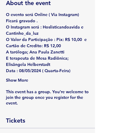
About the event
O evento será Online ( Via Instagram) 
Ficará gravado . 
O Instagram será : Hoslisticandoavida e 
Cantinho_da_luz
O Valor da Participação : Pix: R$ 10,00  e 
Cartão de Credito: R$ 12,00
A taróloga; 
Ana Paula Zanetti 
E terapeuta de Mesa Radiônica; 
Elisângela Helberstadt
Data :
 08/05/2024 ( Quarta-Feira)
Show More
This event has a group. You’re welcome to
join the group once you register for the
event.
Tickets