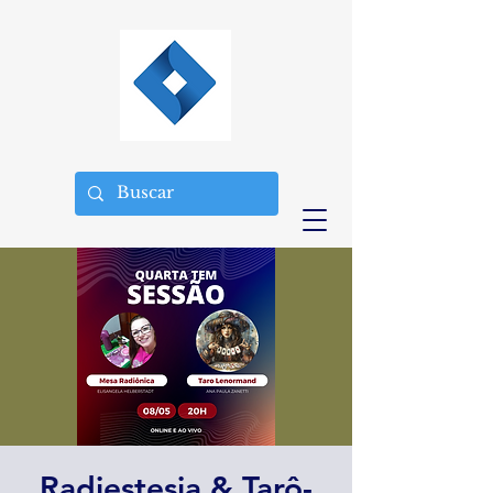
Radiestesia & Tarô-