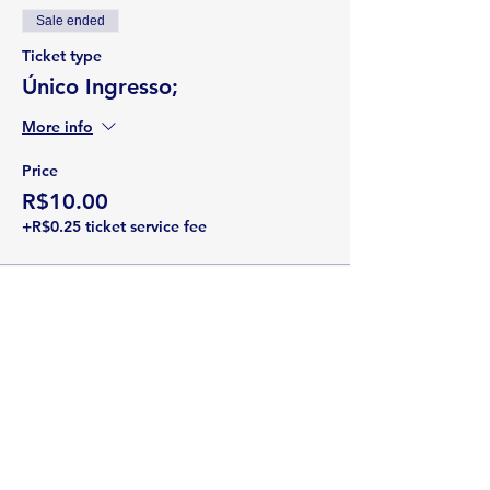
Sale ended
Ticket type
Único Ingresso;
More info
Price
R$10.00
+R$0.25 ticket service fee
Share this event
Rua Emerson José Moreira, n°1710 Chácara Privamera,
Campinas /SP