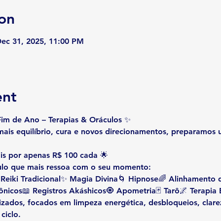
on
Dec 31, 2025, 11:00 PM
ent
im de Ano – Terapias & Oráculos
 ✨
ais equilíbrio, cura e novos direcionamentos, preparamos 
is por apenas R$ 100 cada
 🌟
culo que mais ressoa com o seu momento:
 Reiki Tradicional✨ Magia Divina🌀 Hipnose🌈 Alinhamento
ônicos📖 Registros Akáshicos🧿 Apometria🃏 Tarô🌌 Terapia E
zados, focados em limpeza energética, desbloqueios, clare
ciclo.