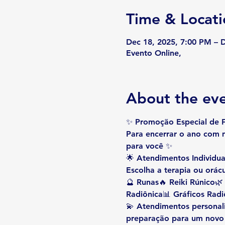
Time & Locati
Dec 18, 2025, 7:00 PM – 
Evento Online,
About the ev
✨ 
Promoção Especial de F
Para encerrar o ano com m
para você ✨
🌟 
Atendimentos Individua
Escolha a terapia ou orá
🔮 Runas🔥 Reiki Rúnico🌿
Radiônica📊 Gráficos Radi
💫 Atendimentos personali
preparação para um novo 