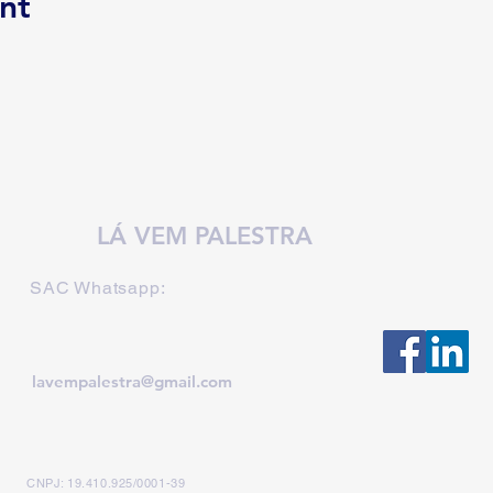
nt
LÁ VEM PALESTRA
SAC Whatsapp:
lavempalestra@gmail.com
CNPJ: 19.410.925/0001-39