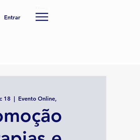
Menu
Entrar
c 18
  |  
Evento Online,
omoção
rapias e