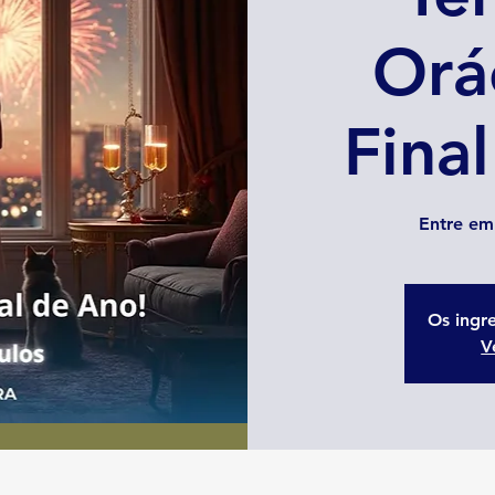
Orá
Fina
Entre em
Os ingr
V