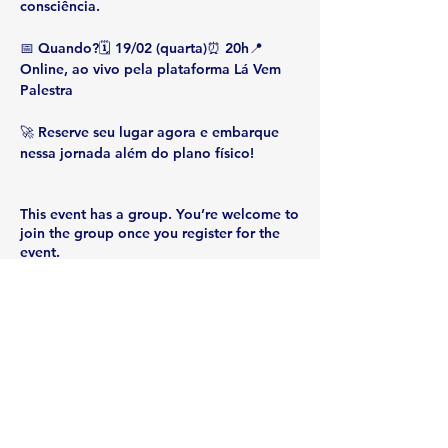
consciência.
📅 
Quando?
🗓️ 
19/02
 (quarta)⏰ 
20h
📍 
Online, ao vivo pela plataforma Lá Vem 
Palestra
🚀 
Reserve seu lugar agora e embarque 
nessa jornada além do plano físico!
This event has a group. You’re welcome to
join the group once you register for the
event.
Share this event
Rua Emerson José Moreira, n°1710 Chácara Privamera,
Campinas /SP