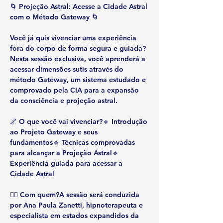
🌀 
Projeção Astral: Acesse a Cidade Astral 
com o Método Gateway
 🌀
Você já quis vivenciar uma 
experiência 
fora do corpo
 de forma segura e guiada? 
Nesta 
sessão exclusiva
, você aprenderá a 
acessar dimensões sutis através do 
método 
Gateway
, um sistema estudado e 
comprovado pela CIA para a expansão 
da consciência e projeção astral.
🌌 
O que você vai vivenciar?
🔹 Introdução 
ao 
Projeto Gateway
 e seus 
fundamentos🔹 Técnicas comprovadas 
para alcançar a 
Projeção Astral
🔹 
Experiência guiada para acessar a 
Cidade Astral
🧘‍♀️ 
Com quem?
A sessão será conduzida 
por 
Ana Paula Zanetti
, hipnoterapeuta e 
especialista em estados expandidos da 