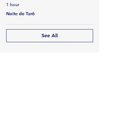
1 hour
Noite do Tarô
See All
Share this event
Rua Emerson José Moreira, n°1710 Chácara Privamera,
Campinas /SP
Políticas de entrega e Devolução
Políticas de Cancelamento e reembolso
Política de Privacidade
Serviços