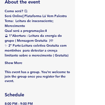
About the event
Como será?
 🤔
Será Online| Plataforma Lá Vem Palestra
Tem
a:  Leitura de insconsciente; 
Merecimento
Qual será a programação
:⬇️
🔮 1ºAbertura : Leitura da energia do 
grupo (
 Mensagem Gratuita 
 )🫶
✨ 2º Parte:
Leitura coletiva Gratuita com 
montinhos  para detectar a crença 
limitante sobre o merecimento ( Gratuita)
Show More
This event has a group. You’re welcome to
join the group once you register for the
event.
Schedule
8:00 PM - 9:00 PM