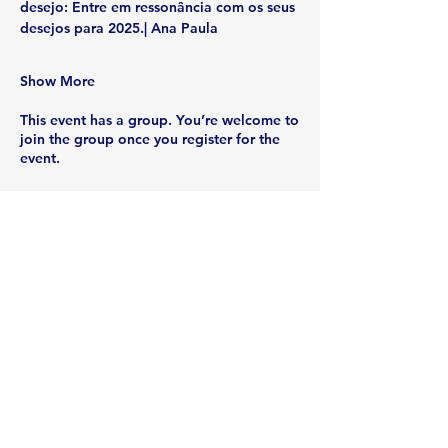
desejo:
 Entre em ressonância com os seus 
desejos para 2025.| Ana Paula
Show More
This event has a group. You’re welcome to
join the group once you register for the
event.
Share this event
Rua Emerson José Moreira, n°1710 Chácara Privamera,
Campinas /SP
Políticas de entrega e Devolução
Políticas de Cancelamento e reembolso
Política de Privacidade