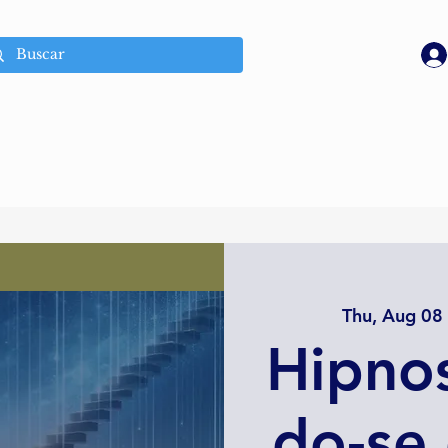
Thu, Aug 08
 
Hipnos
do-se 