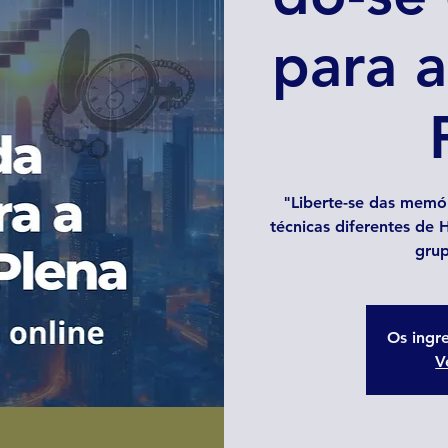
para a
"Liberte-se das memór
técnicas diferentes de 
grup
Os ingr
V