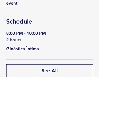
event.
Schedule
8:00 PM - 10:00 PM
2 hours
Ginástica Ìntima
See All
Share this event
Rua Emerson José Moreira, n°1710 Chácara Privamera,
Campinas /SP