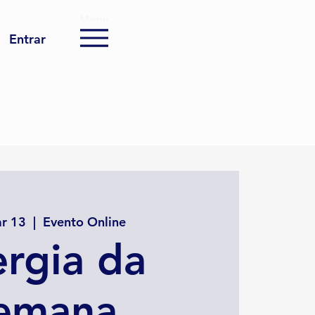
Menu
Entrar
ar 13
  |  
Evento Online
rgia da
emana