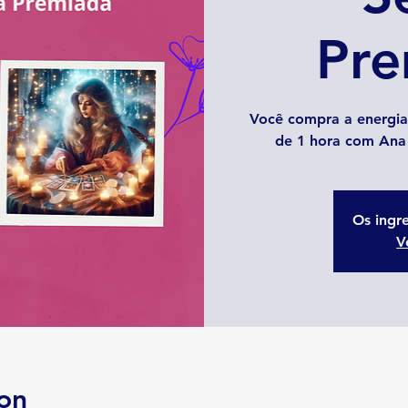
Pre
Você compra a energia
de 1 hora com Ana P
Os ingr
V
on