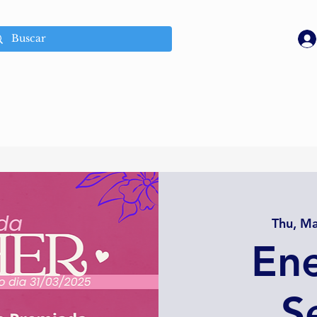
Thu, M
Ene
S