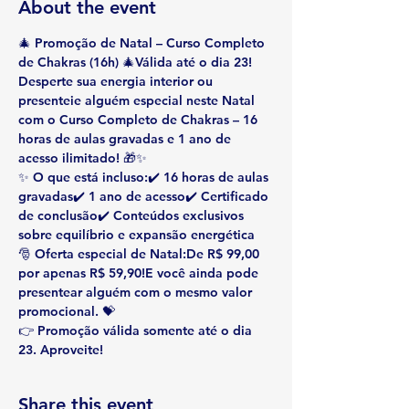
About the event
🎄 
Promoção de Natal – Curso Completo 
de Chakras (16h)
 🎄
Válida até o dia 23!
Desperte sua energia interior ou 
presenteie alguém especial neste Natal 
com o 
Curso Completo de Chakras – 16 
horas de aulas gravadas
 e 
1 ano de 
acesso ilimitado
! 🎁✨
✨ 
O que está incluso:
✔️ 16 horas de aulas 
gravadas✔️ 1 ano de acesso✔️ Certificado 
de conclusão✔️ Conteúdos exclusivos 
sobre equilíbrio e expansão energética
🎅 
Oferta especial de Natal:
De 
R$ 99,00 
por apenas R$ 59,90
!E você ainda pode 
presentear alguém
 com o mesmo valor 
promocional. 💝
👉 
Promoção válida somente até o dia 
23. Aproveite!
Share this event