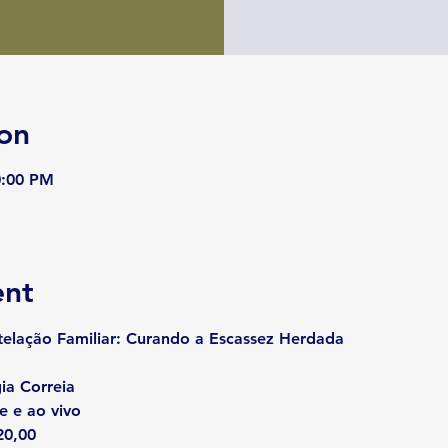
on
0:00 PM
ent
telação Familiar: Curando a Escassez Herdada
gia Correia
e e ao vivo
20,00