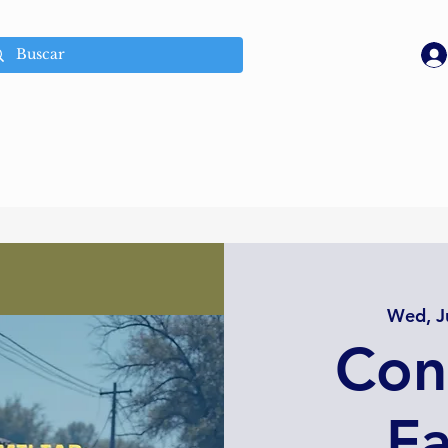
Wed, J
Con
Fa