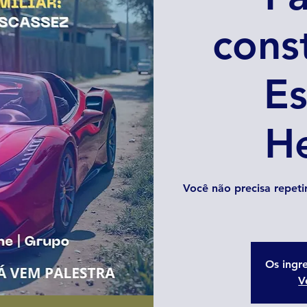
cons
Es
H
Você não precisa repeti
Os ingr
V