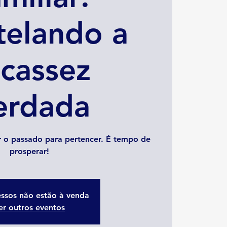
telando a
cassez
erdada
r o passado para pertencer. É tempo de
prosperar!
essos não estão à venda
er outros eventos