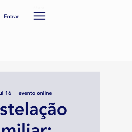
Menu
Entrar
ul 16
  |  
evento online
stelação
miliar: