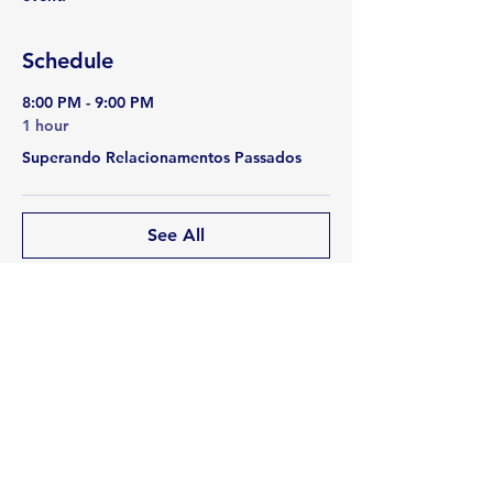
Schedule
8:00 PM - 9:00 PM
1 hour
Superando Relacionamentos Passados
See All
Share this event
Rua Emerson José Moreira, n°1710 Chácara Privamera,
Campinas /SP
Políticas de entrega e Devolução