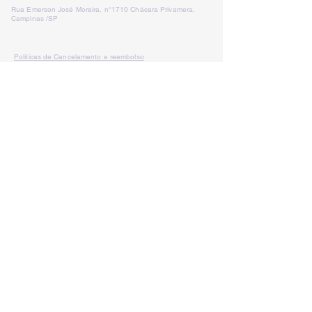
Rua Emerson José Moreira, n°1710 Chácara Privamera,
Campinas /SP
Políticas de entrega e Devolução
Políticas de Cancelamento e reembolso
Política de Privacidade
Serviços
SAC Whatsapp:
Formas de
pagamento: Cartão de
crédito, boleto
bancário e pix
LÁ VEM PALESTRA
lavempalestra@gmail.com
CNPJ:
19.410.925
/0001-39