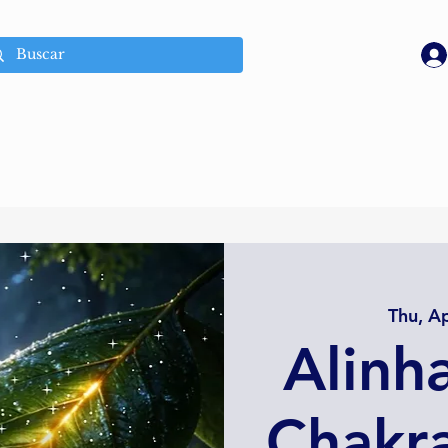
Thu, A
Alinh
Chakra