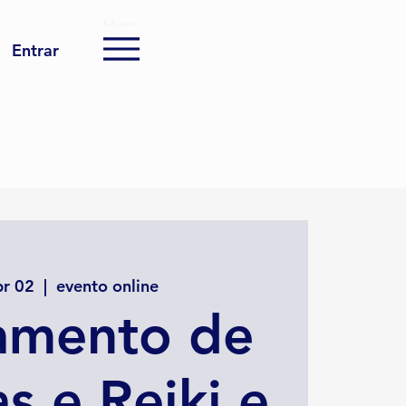
Menu
Entrar
pr 02
  |  
evento online
amento de
s e Reiki e