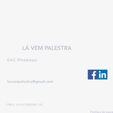
LÁ VEM PALESTRA
SAC Whatsapp:
lavempalestra@gmail.com
CNPJ: 19.410.925/0001-39
Formas de paga