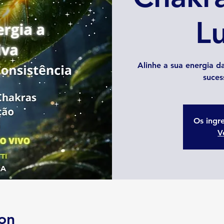
L
Alinhe a sua energia da
suces
Os ingr
V
on