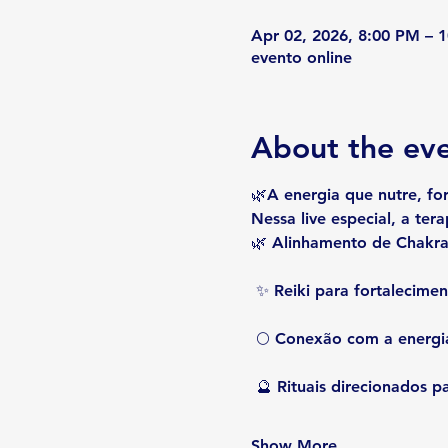
Apr 02, 2026, 8:00 PM – 
evento online
About the ev
🌿A energia que 
nutre, fo
Nessa live especial, a ter
🌿 Alinhamento de Chakra
 ✨ Reiki para fortalecime
 🌕 Conexão com a energi
 🔮 Rituais direcionados 
Show More