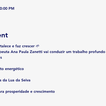
10:00 PM
ent
rtalece e faz crescer
 🌱
apeuta 
Ana Paula Zanetti
 vai conduzir um trabalho profundo
s
nto energético
a da Lua da Seiva
para prosperidade e crescimento