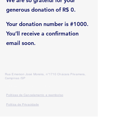
We are so grateful for your
generous donation of R$ 0.
Your donation number is #1000.
You’ll receive a confirmation
email soon.
Rua Emerson José Moreira, n°1710 Chácara Privamera,
Campinas /SP
Políticas de entrega e Devolução
Políticas de Cancelamento e reembolso
Política de Privacidade
Serviços
SAC Whatsapp:
Formas de