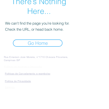
There’s Nothing
Here...
We can’t find the page you’re looking for.
Check the URL, or head back home.
Go Home
Rua Emerson José Moreira, n°1710 Chácara Privamera,
Campinas /SP
Políticas de entrega e Devolução
Políticas de Cancelamento e reembolso
Política de Privacidade
Serviços
SAC Whatsapp:
Formas de
pagamento: Cartão de