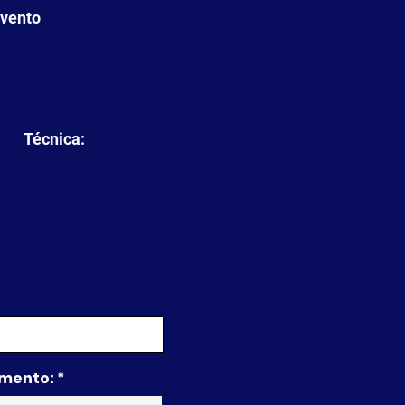
evento
Técnica:
imento: