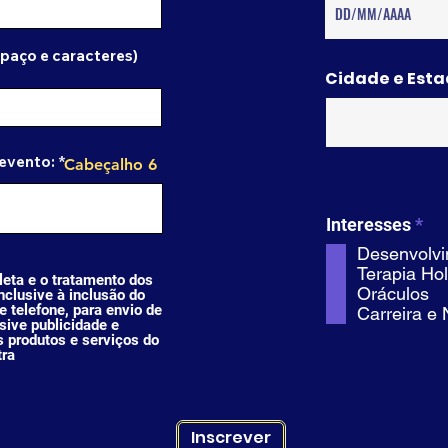
paço e caracteres)
Cidade e Esta
 evento:
Cabeçalho 6
R
Interesses
*
e
Desenvolvi
q
Terapia Hol
u
leta e o tratamento dos
Oráculos
i
nclusive à inclusão do
 telefone, para envio de
Carreira e
r
usive publicidade e
e
 produtos e serviços do
d
tra
Inscrever