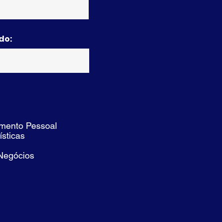
do:
mento Pessoal
ísticas
 Negócios